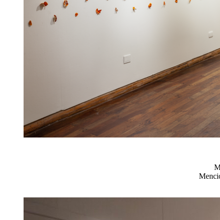
M
Menció