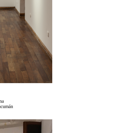
na
Tucumán